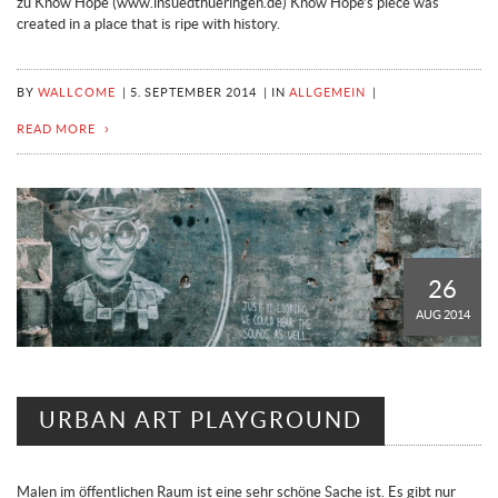
zu Know Hope (www.insuedthueringen.de) Know Hope’s piece was
created in a place that is ripe with history.
BY
WALLCOME
|
5. SEPTEMBER 2014
|
IN
ALLGEMEIN
|
READ MORE
26
AUG 2014
URBAN ART PLAYGROUND
Malen im öffentlichen Raum ist eine sehr schöne Sache ist. Es gibt nur