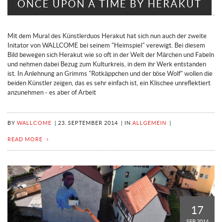
ONCE UPON A TIME BY HERAKUT
Mit dem Mural des Künstlerduos Herakut hat sich nun auch der zweite
Initator von WALLCOME bei seinem "Heimspiel" verewigt. Bei diesem
Bild bewegen sich Herakut wie so oft in der Welt der Märchen und Fabeln
und nehmen dabei Bezug zum Kulturkreis, in dem ihr Werk entstanden
ist. In Anlehnung an Grimms "Rotkäppchen und der böse Wolf" wollen die
beiden Künstler zeigen, das es sehr einfach ist, ein Klischee unreflektiert
anzunehmen - es aber of Arbeit
BY
WALLCOME
|
23. SEPTEMBER 2014
|
IN
ALLGEMEIN
|
READ MORE
17
SEP 2014