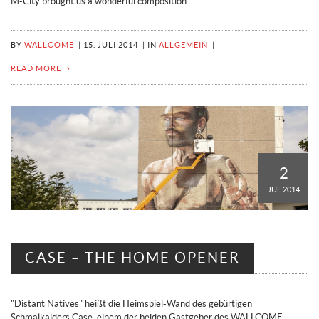
M-City brought us a wonderful composition
BY
WALLCOME
|
15. JULI 2014
|
IN
ALLGEMEIN
|
READ MORE
2
JUL 2014
CASE – THE HOME OPENER
"Distant Natives" heißt die Heimspiel-Wand des gebürtigen
Schmalkalders Case, einem der beiden Gastgeber des WALLCOME