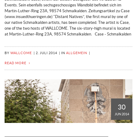
Events. Sein ebenfalls sechsgeschossiges Wandbild befindet sich im
Martin-Luther-Ring 23A, 98574 Schmalkalden. Zeitungsartikel zu Case
(www.insuedthueringen.de) “Distant Natives”, the first mural by one of
our native Schmalkalden artists, has been completed. The artist is Case,
one of the two hosts of WALLCOME. The six-story-high mural is located
at Martin-Luther-Ring 23A, 98574 Schmalkalden. Case - Schmalkalden
BY
WALLCOME
|
2. JULI 2014
|
IN
ALLGEMEIN
|
READ MORE
30
JUN 2014