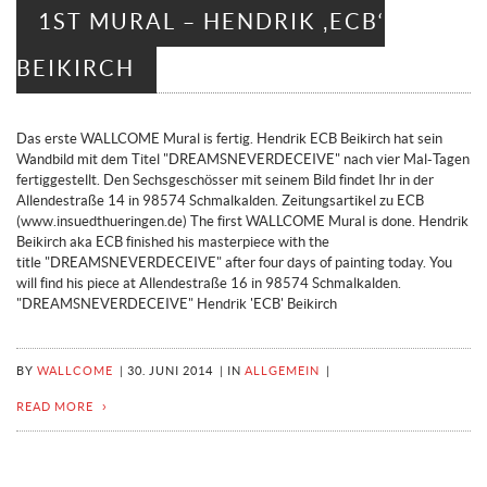
1ST MURAL – HENDRIK ‚ECB‘
BEIKIRCH
Das erste WALLCOME Mural is fertig. Hendrik ECB Beikirch hat sein
Wandbild mit dem Titel "DREAMSNEVERDECEIVE" nach vier Mal-Tagen
fertiggestellt. Den Sechsgeschösser mit seinem Bild findet Ihr in der
Allendestraße 14 in 98574 Schmalkalden. Zeitungsartikel zu ECB
(www.insuedthueringen.de) The first WALLCOME Mural is done. Hendrik
Beikirch aka ECB finished his masterpiece with the
title "DREAMSNEVERDECEIVE" after four days of painting today. You
will find his piece at Allendestraße 16 in 98574 Schmalkalden.
"DREAMSNEVERDECEIVE" Hendrik 'ECB' Beikirch
BY
WALLCOME
|
30. JUNI 2014
|
IN
ALLGEMEIN
|
READ MORE